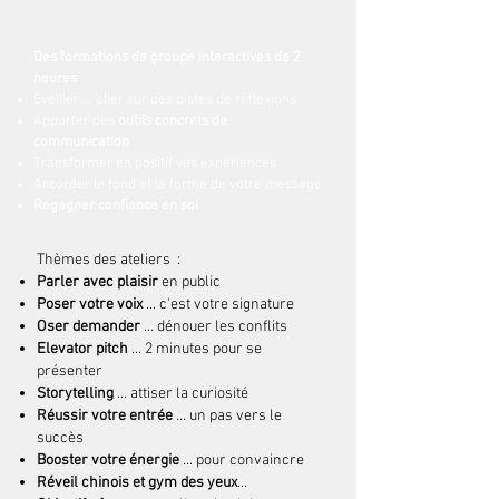
Des formations de groupe interactives de 2
heures
Éveiller … aller sur des pistes de réflexions
Apporter des
outils concrets de
communication
Transformer en positif vos expériences
Accorder le fond et la forme de votre message
Regagner confiance en soi
Thèmes des ateliers :
Parler avec plaisir
en public
Poser votre voix
... c'est votre signature
Oser demander
… dénouer les conflits
Elevator pitch
... 2 minutes pour se
présenter
Storytelling
... attiser la curiosité
Réussir votre entrée
… un pas vers le
succès
Booster votre énergie
... pour convaincre
Réveil chinois et gym des yeux
...