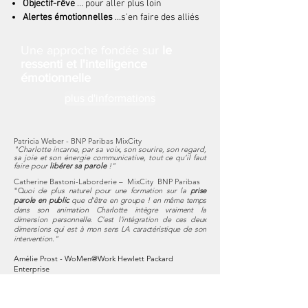
Objectif-rêve
... pour aller plus loin
Alertes émotionnelles
...s'en faire des alliés
Une approche fondée sur
le
ressenti et l'intelligence
émotionnelle
plus d'informations
Patricia Weber - BNP Paribas MixCity
"Charlotte incarne, par sa voix, son sourire, son regard,
sa joie et son énergie communicative, tout ce qu’il faut
faire pour
libérer sa parole
!"
Catherine Bastoni-Laborderie – MixCity BNP Paribas
"Q
uoi de plus naturel pour une formation sur la
prise
parole en public
que d'être en groupe ! en même temps
dans son animation Charlotte intègre vraiment la
dimension personnelle. C'est l'intégration de ces deux
dimensions qui est à mon sens LA caractéristique de son
intervention
."
Amélie Prost - WoMen@Work Hewlett Packard
Enterprise
"Bel atelier pour "
oser demander"
avec théorie et
pratique duquel se dégage beaucoup de bienveillance
et donnant
envie d’aller plus loin dans la démarche et